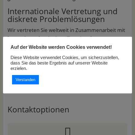
Internationale Vertretung und
diskrete Problemlösungen
Wir vertreten Sie weltweit in Zusammenarbeit mit
kooperierenden, im jeweiligen Land
niedergelassenen Berufsträgern. Weitere
Auf der Website werden Cookies verwendet!
Expertise erhalten wir über den Austausch mit
Diese Website verwendet Cookies, um sicherzustellen,
bekannten Spezialisten und Professoren der
dass Sie das beste Ergebnis auf unserer Website
erzielen.
jeweiligen Themenbereiche. Dabei steht stets die
effektivste Strategie zur Wahrung Ihrer Interessen
Verstanden
im Vordergrund.
Kontaktoptionen
